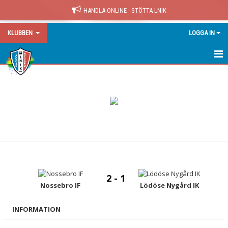
HANDLA ONLINE - STÖTTA LNIK
KLUBBEN
LOGGA IN
HEM
NYHETER
KALENDER
MATCHER
OM OSS
2 - 1
BLI PARTNER
Nossebro IF
Lödöse Nygård IK
KONTAKT
INFORMATION