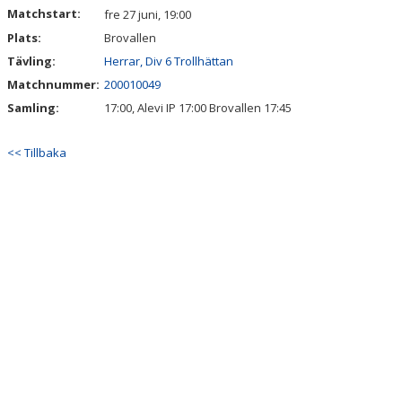
GÅ PÅ MATCH
Matchstart:
fre 27 juni, 19:00
Plats:
Brovallen
LNIKSHOPEN
Tävling:
Herrar, Div 6 Trollhättan
BLI MEDLEM
Matchnummer:
200010049
Samling:
17:00, Alevi IP 17:00 Brovallen 17:45
<< Tillbaka