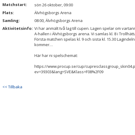
GÅ PÅ MATCH
Matchstart:
sön 26 oktober, 09:00
Plats:
Älvhögsborgs Arena
LNIKSHOPEN
Samling:
08:00, Älvhögsborgs Arena
BLI MEDLEM
Aktivitetsinfo:
Vi har anmält två lag till cupen. Lagen spelar om vartann
A-hallen i Älvhögsborgs arena. Vi samlas kl. 8 i Trollhätt
Första matchen spelas kl. 9 och sista kl. 15.30 Lagindeln
kommer…
Här har ni spelschemat:
https://www.procup.se/cup/cupresclassgroup_skin04.
ev=39303&lang=SVE&Klass=F08%2F09
<< Tillbaka