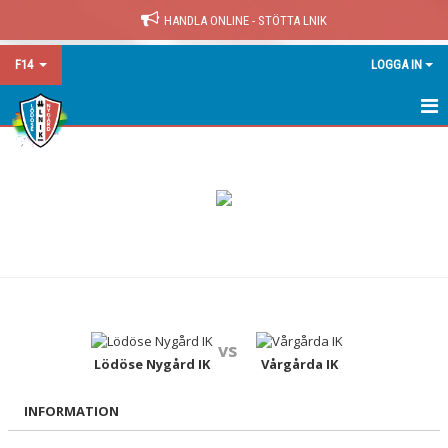
HANDLA ONLINE - STÖTTA LNIK
F14
LOGGA IN
F14
NYHETER
KALENDER
MATCHER
TRUPPEN
vs
BILDGALLERI
Lödöse Nygård IK
Vårgårda IK
DOKUMENT
INFORMATION
KONTAKT