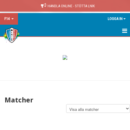
HANDLA ONLINE - STÖTTA LNIK
F14
LOGGA IN
F14
NYHETER
KALENDER
MATCHER
TRUPPEN
Matcher
BILDGALLERI
DOKUMENT
KONTAKT