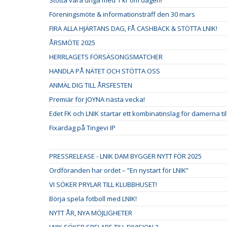
Föreningsmöte & informationsträff den 30 mars
FIRA ALLA HJÄRTANS DAG, FÅ CASHBACK & STÖTTA LNIK!
ÅRSMÖTE 2025
HERRLAGETS FÖRSÄSONGSMATCHER
HANDLA PÅ NÄTET OCH STÖTTA OSS
ANMÄL DIG TILL ÅRSFESTEN
Premiär för JOYNA nästa vecka!
Edet FK och LNIK startar ett kombinatinslag för damerna t
Fixardag på Tingevi IP
PRESSRELEASE - LNIK DAM BYGGER NYTT FÖR 2025
Ordföranden har ordet – ”En nystart för LNIK”
VI SÖKER PRYLAR TILL KLUBBHUSET!
Börja spela fotboll med LNIK!
NYTT ÅR, NYA MÖJLIGHETER
LNIK SÖKER SPELARE TILL DIVISION 2