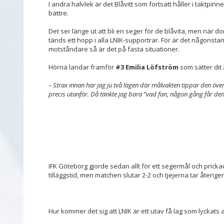
I andra halvlek är det Blåvitt som fortsatt håller i taktpin
bättre.
Det ser länge ut att bli en seger för de blåvita, men när 
tänds ett hopp i alla LNIK-supportrar. För är det någonst
motståndare så är det på fasta situationer.
Hörna landar framför
#3 Emilia Löfström
som sätter dit 
– Strax innan har jag ju två lägen där målvakten tippar den ö
precis utanför. Då tänkte jag bara ”vad fan, någon gång får den 
IFK Göteborg gjorde sedan allt för ett segermål och pricka
tilläggstid, men matchen slutar 2-2 och tjejerna tar återige
Hur kommer det sig att LNIK är ett utav få lag som lyckats a