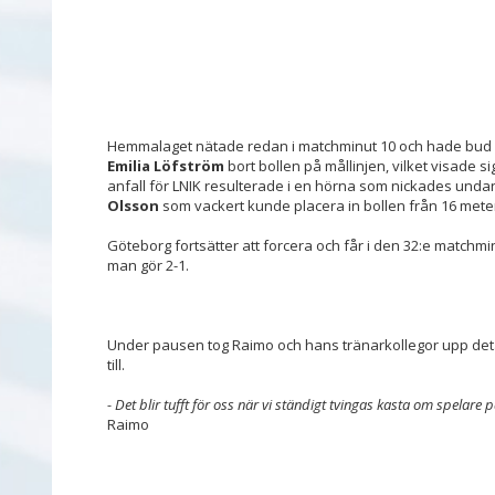
Hemmalaget nätade redan i matchminut 10 och hade bud 
Emilia Löfström
bort bollen på mållinjen, vilket visade sig
anfall för LNIK resulterade i en hörna som nickades un
Olsson
som vackert kunde placera in bollen från 16 meter
Göteborg fortsätter att forcera och får i den 32:e matchm
man gör 2-1.
Under pausen tog Raimo och hans tränarkollegor upp det
till.
- Det blir tufft för oss när vi ständigt tvingas kasta om spelare p
Raimo