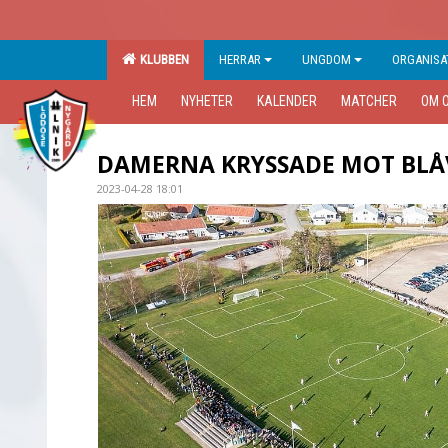
KLUBBEN
HERRAR
UNGDOM
ORGANISA
HEM
NYHETER
KALENDER
MATCHER
OM 
DAMERNA KRYSSADE MOT BLÅ
2023-04-28 18:01