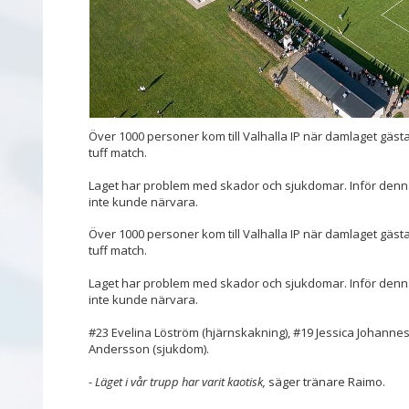
Över 1000 personer kom till Valhalla IP när damlaget gästa
tuff match.
Laget har problem med skador och sjukdomar. Inför denna 
inte kunde närvara.
Över 1000 personer kom till Valhalla IP när damlaget gästa
tuff match.
Laget har problem med skador och sjukdomar. Inför denna 
inte kunde närvara.
#23 Evelina Löström (hjärnskakning), #19 Jessica Johanne
Andersson (sjukdom).
- Läget i vår trupp har varit kaotisk,
säger tränare Raimo.