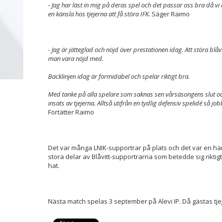
-
Jag har läst in mig på deras spel och det passar oss bra då vi
en känsla hos tjejerna att få störa IFK.
Säger Raimo
- Jag är jätteglad och nöjd över prestationen idag. Att störa bl
man vara nöjd med.
Backlinjen idag är formidabel och spelar riktigt bra.
Med tanke på alla spelare som saknas sen vårsäsongens slut o
insats av tjejerna. Alltså utifrån en tydlig defensiv spelidé så job
Fortätter Raimo
Det var många LNIK-supportrar på plats och det var en härl
stora delar av Blåvitt-supportrarna som betedde sig riktigt i
hat.
Nästa match spelas 3 september på Alevi IP. Då gästas tje