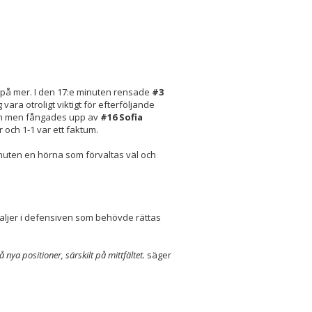
på mer. I den 17:e minuten rensade
#3
 vara otroligt viktigt för efterföljande
dan men fångades upp av
#16 Sofia
 och 1-1 var ett faktum.
inuten en hörna som förvaltas väl och
aljer i defensiven som behövde rättas
å nya positioner, särskilt på mittfältet.
säger