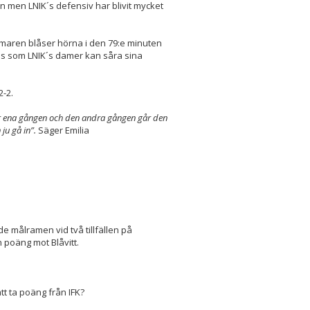
nen men LNIK´s defensiv har blivit mycket
domaren blåser hörna i den 79:e minuten
ans som LNIK´s damer kan såra sina
2-2.
ver ena gången och den andra gången går den
ju gå in”.
Säger Emilia
de målramen vid två tillfällen på
n poäng mot Blåvitt.
tt ta poäng från IFK?