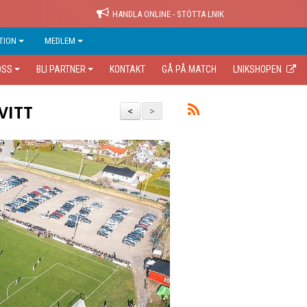
HANDLA ONLINE - STÖTTA LNIK
TION
MEDLEM
OSS
BLI PARTNER
KONTAKT
GÅ PÅ MATCH
LNIKSHOPEN
VITT
<
>