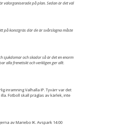
 är välorganiserade på plan. Sedan är det väl
åvitt på konstgräs där de är svårslagna måste
ch sjukdomar och skador så är det en enorm
bar alla frenetiskt och verkligen ger allt
.
ig inramning Valhalla IP. Tyvärr var det
lla. Fotboll skall präglas av kärlek, inte
jerna av Mariebo IK. Avspark 14:00