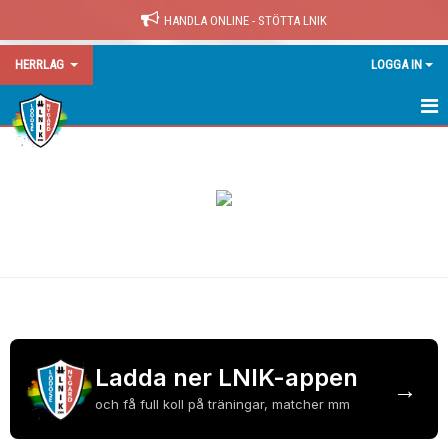
HANDLA ONLINE - STÖTTA LNIK
HERRLAG
LOGGA IN
HERRLAG
NYHETER
KALENDER
MATCHER
TABELL
TRUPPEN
Ladda ner LNIK-appen
→
LAK - FYSTRÄNING
och få full koll på träningar, matcher mm
BILDGALLERI