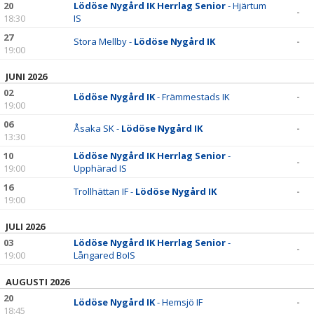
20
Lödöse Nygård IK Herrlag Senior
- Hjärtum
-
18:30
IS
27
Stora Mellby -
Lödöse Nygård IK
-
19:00
JUNI 2026
02
Lödöse Nygård IK
- Främmestads IK
-
19:00
06
Åsaka SK -
Lödöse Nygård IK
-
13:30
10
Lödöse Nygård IK Herrlag Senior
-
-
19:00
Upphärad IS
16
Trollhättan IF -
Lödöse Nygård IK
-
19:00
JULI 2026
03
Lödöse Nygård IK Herrlag Senior
-
-
19:00
Långared BoIS
AUGUSTI 2026
20
Lödöse Nygård IK
- Hemsjö IF
-
18:45