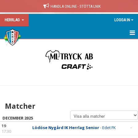
HANDLA ONLINE - STÖTTA LNIK
HERRLAG
LOGGA IN
HERRLAG
NYHETER
KALENDER
MATCHER
TABELL
Matcher
TRUPPEN
DECEMBER 2025
LAK - FYSTRÄNING
19
Lödöse Nygård IK Herrlag Senior
- Edet FK
-
17:30
BILDGALLERI