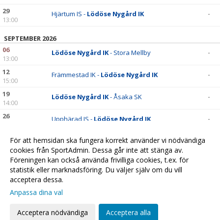
29
Hjärtum IS -
Lödöse Nygård IK
-
13:00
SEPTEMBER 2026
06
Lödöse Nygård IK
- Stora Mellby
-
13:00
12
Främmestad IK -
Lödöse Nygård IK
-
15:00
19
Lödöse Nygård IK
- Åsaka SK
-
14:00
26
Upphärad IS -
Lödöse Nygård IK
-
13:00
För att hemsidan ska fungera korrekt använder vi nödvändiga
OKTOBER 2026
cookies från SportAdmin. Dessa går inte att stänga av.
03
Lödöse Nygård IK
- Trollhättan IF
-
Föreningen kan också använda frivilliga cookies, t.ex. för
16:00
statistik eller marknadsföring. Du väljer själv om du vill
acceptera dessa.
Anpassa dina val
Cookie-
Gå till
inställningar
Webbversion
Acceptera nödvändiga
Acceptera alla