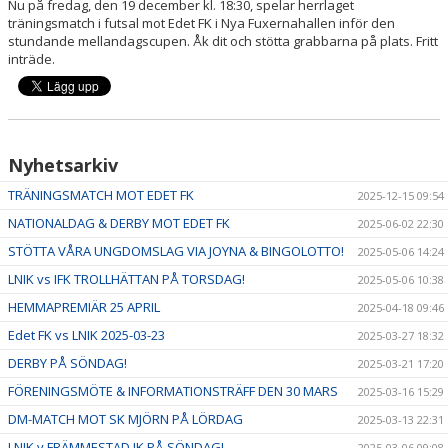
Nu på fredag, den 19 december kl. 18:30, spelar herrlaget
träningsmatch i futsal mot Edet FK i Nya Fuxernahallen inför den
stundande mellandagscupen. Åk dit och stötta grabbarna på plats. Fritt
inträde.
Nyhetsarkiv
TRÄNINGSMATCH MOT EDET FK
2025-12-15 09:54
NATIONALDAG & DERBY MOT EDET FK
2025-06-02 22:30
STÖTTA VÅRA UNGDOMSLAG VIA JOYNA & BINGOLOTTO!
2025-05-06 14:24
LNIK vs IFK TROLLHÄTTAN PÅ TORSDAG!
2025-05-06 10:38
HEMMAPREMIÄR 25 APRIL
2025-04-18 09:46
Edet FK vs LNIK 2025-03-23
2025-03-27 18:32
DERBY PÅ SÖNDAG!
2025-03-21 17:20
FÖRENINGSMÖTE & INFORMATIONSTRÄFF DEN 30 MARS
2025-03-16 15:29
DM-MATCH MOT SK MJÖRN PÅ LÖRDAG
2025-03-13 22:31
LNIK v FRÄMMESTAD IK PÅ SÖNDAG!
2025-03-06 09:08