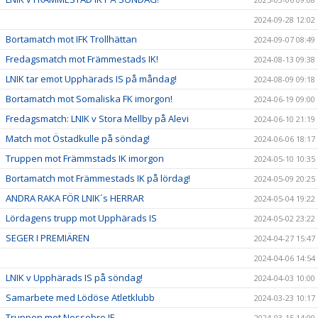
2024-09-28 12:02
Bortamatch mot IFK Trollhättan
2024-09-07 08:49
Fredagsmatch mot Främmestads IK!
2024-08-13 09:38
LNIK tar emot Upphärads IS på måndag!
2024-08-09 09:18
Bortamatch mot Somaliska FK imorgon!
2024-06-19 09:00
Fredagsmatch: LNIK v Stora Mellby på Alevi
2024-06-10 21:19
Match mot Östadkulle på söndag!
2024-06-06 18:17
Truppen mot Främmstads IK imorgon
2024-05-10 10:35
Bortamatch mot Främmestads IK på lördag!
2024-05-09 20:25
ANDRA RAKA FÖR LNIK´s HERRAR
2024-05-04 19:22
Lördagens trupp mot Upphärads IS
2024-05-02 23:22
SEGER I PREMIÄREN
2024-04-27 15:47
2024-04-06 14:54
LNIK v Upphärads IS på söndag!
2024-04-03 10:00
Samarbete med Lödöse Atletklubb
2024-03-23 10:17
Truppen mot Nossebro IF
2024-03-15 14:00