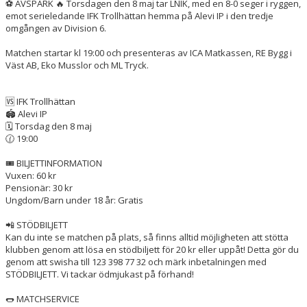
⚽️ AVSPARK 🔥 Torsdagen den 8 maj tar LNIK, med en 8-0 seger i ryggen,
emot serieledande IFK Trollhättan hemma på Alevi IP i den tredje
omgången av Division 6.
Matchen startar kl 19:00 och presenteras av ICA Matkassen, RE Bygg i
Väst AB, Eko Musslor och ML Tryck.
🆚 IFK Trollhättan
🏟 Alevi IP
🗓 Torsdag den 8 maj
🕜 19:00
🎟 BILJETTINFORMATION
Vuxen: 60 kr
Pensionär: 30 kr
Ungdom/Barn under 18 år: Gratis
📲 STÖDBILJETT
Kan du inte se matchen på plats, så finns alltid möjligheten att stötta
klubben genom att lösa en stödbiljett för 20 kr eller uppåt! Detta gör du
genom att swisha till 123 398 77 32 och märk inbetalningen med
STÖDBILJETT. Vi tackar ödmjukast på förhand!
🌭 MATCHSERVICE