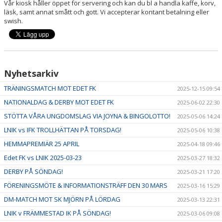
Vår kiosk håller öppet för servering och kan du bl a handla kaffe, korv,
läsk, samt annat smått och gott. Vi accepterar kontant betalning eller
swish.
Nyhetsarkiv
TRÄNINGSMATCH MOT EDET FK
2025-12-15 09:54
NATIONALDAG & DERBY MOT EDET FK
2025-06-02 22:30
STÖTTA VÅRA UNGDOMSLAG VIA JOYNA & BINGOLOTTO!
2025-05-06 14:24
LNIK vs IFK TROLLHÄTTAN PÅ TORSDAG!
2025-05-06 10:38
HEMMAPREMIÄR 25 APRIL
2025-04-18 09:46
Edet FK vs LNIK 2025-03-23
2025-03-27 18:32
DERBY PÅ SÖNDAG!
2025-03-21 17:20
FÖRENINGSMÖTE & INFORMATIONSTRÄFF DEN 30 MARS
2025-03-16 15:29
DM-MATCH MOT SK MJÖRN PÅ LÖRDAG
2025-03-13 22:31
LNIK v FRÄMMESTAD IK PÅ SÖNDAG!
2025-03-06 09:08