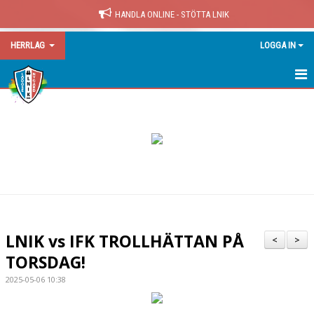
HANDLA ONLINE - STÖTTA LNIK
HERRLAG
LOGGA IN
HERRLAG
NYHETER
KALENDER
MATCHER
TABELL
LNIK vs IFK TROLLHÄTTAN PÅ
<
>
TRUPPEN
TORSDAG!
2025-05-06 10:38
LAK - FYSTRÄNING
BILDGALLERI